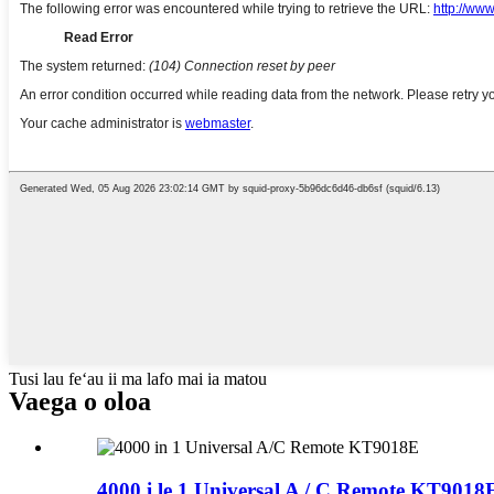
Tusi lau feʻau ii ma lafo mai ia matou
Vaega o oloa
4000 i le 1 Universal A / C Remote KT9018