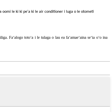
a oomi le ki ki peʻa ki le air conditioner i luga o le otometi
iliga. Faʻalogo totoʻa i le tulaga o lau ea faʻamaeʻaina seʻia oʻo ina