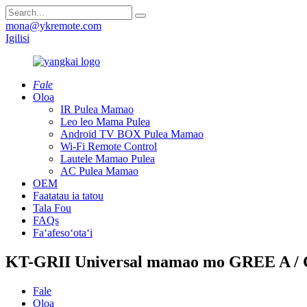
mona@ykremote.com
Igilisi
Fale
Oloa
IR Pulea Mamao
Leo leo Mama Pulea
Android TV BOX Pulea Mamao
Wi-Fi Remote Control
Lautele Mamao Pulea
AC Pulea Mamao
OEM
Faatatau ia tatou
Tala Fou
FAQs
Faʻafesoʻotaʻi
KT-GRII Universal mamao mo GREE A / 
Fale
Oloa