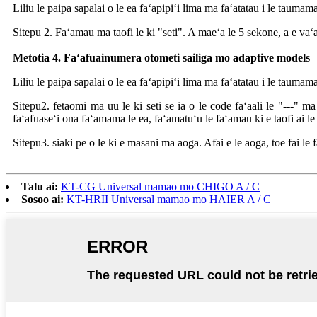
Liliu le paipa sapalai o le ea faʻapipiʻi lima ma faʻatatau i le taum
Sitepu 2. Faʻamau ma taofi le ki "seti". A maeʻa le 5 sekone, a e vaʻa
Metotia 4. Faʻafuainumera otometi sailiga mo adaptive models
Liliu le paipa sapalai o le ea faʻapipiʻi lima ma faʻatatau i le taum
Sitepu2. fetaomi ma uu le ki seti se ia o le code faʻaali le "---" ma
faʻafuaseʻi ona faʻamama le ea, faʻamatuʻu le faʻamau ki e taofi ai le 
Sitepu3. siaki pe o le ki e masani ma aoga. Afai e le aoga, toe fai le 
Talu ai:
KT-CG Universal mamao mo CHIGO A / C
Sosoo ai:
KT-HRII Universal mamao mo HAIER A / C