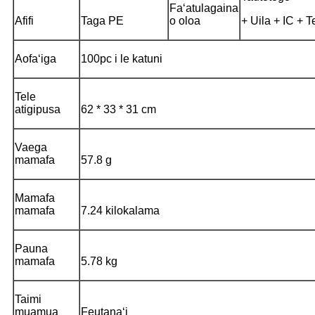
Faʻatulagaina
Afifi
Taga PE
o oloa
+ Uila + IC + 
Aofaʻiga
100pc i le katuni
Tele
atigipusa
62 * 33 * 31 cm
Vaega
mamafa
57.8 g
Mamafa
mamafa
7.24 kilokalama
Pauna
mamafa
5.78 kg
Taimi
muamua
Feutanaʻi