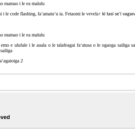
amao mamao i le ea malulu
i i le code flashing, faʻamatuʻu ia. Fetaomi le vevela
↑
ki tasi seʻi vagan
amao mamao i le ea malulu
 emo e ulufale i le auala o le talafeagai faʻatusa o le ogaoga sailiga sa
sailiga
faʻagaioiga 2