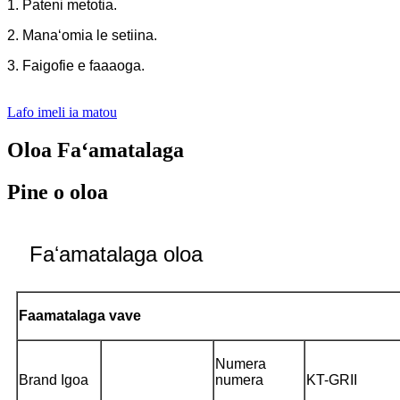
1. Pateni metotia.
2. Manaʻomia le setiina.
3. Faigofie e faaaoga.
Lafo imeli ia matou
Oloa Faʻamatalaga
Pine o oloa
Faʻamatalaga oloa
Faamatalaga vave
Numera
Brand Igoa
numera
KT-GRII