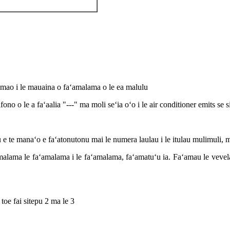
 mamao i le mauaina o faʻamalama o le ea malulu
no o le a faʻaalia "---" ma moli seʻia oʻo i le air conditioner emits se s
malulu e te manaʻo e faʻatonutonu mai le numera laulau i le itulau mulimul
malama le faʻamalama i le faʻamalama, faʻamatuʻu ia. Faʻamau le vevela 
toe fai sitepu 2 ma le 3