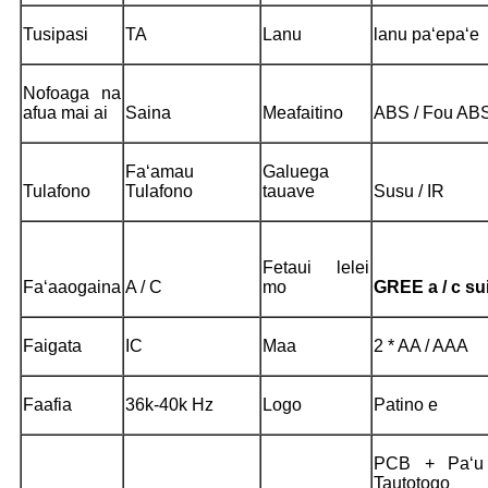
Tusipasi
TA
Lanu
lanu paʻepaʻe
Nofoaga na
afua mai ai
Saina
Meafaitino
ABS / Fou ABS
Faʻamau
Galuega
Tulafono
Tulafono
tauave
Susu / IR
Fetaui lelei
Faʻaaogaina
A / C
mo
GREE a / c su
Faigata
IC
Maa
2 * AA / AAA
Faafia
36k-40k Hz
Logo
Patino e
PCB + Paʻu 
Tautotogo