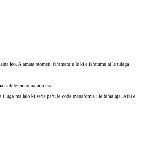
isina leo. A amata otometi, faʻamatuʻu le ki e faʻatumu ai le tulaga
i, ma saili le muamua numera
i luga ma lalo ki seʻia paʻu le code manaʻomia i le faʻaaliga. Afai e