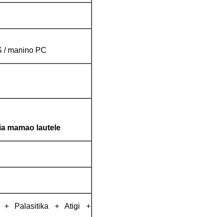
 / manino PC
ia mamao lautele
+ Palasitika + Atigi +