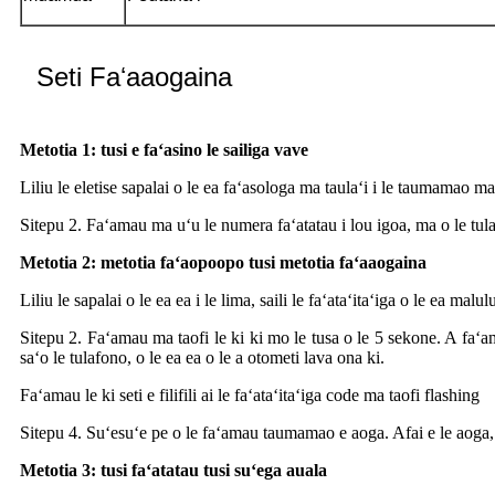
Seti Faʻaaogaina
Metotia 1: tusi e faʻasino le sailiga vave
Liliu le eletise sapalai o le ea faʻasologa ma taulaʻi i le taumamao
Sitepu 2. Faʻamau ma uʻu le numera faʻatatau i lou igoa, ma o le tulafo
Metotia 2: metotia faʻaopoopo tusi metotia faʻaaogaina
Liliu le sapalai o le ea ea i le lima, saili le faʻataʻitaʻiga o le ea 
Sitepu 2. Faʻamau ma taofi le ki ki mo le tusa o le 5 sekone. A faʻa
saʻo le tulafono, o le ea ea o le a otometi lava ona ki.
Faʻamau le ki seti e filifili ai le faʻataʻitaʻiga code ma taofi flashing
Sitepu 4. Suʻesuʻe pe o le faʻamau taumamao e aoga. Afai e le aoga, 
Metotia 3: tusi faʻatatau tusi suʻega auala